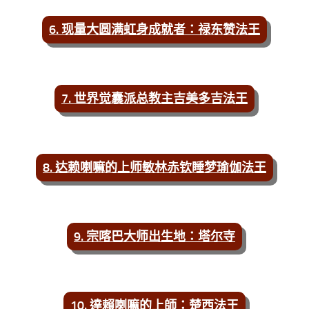
6. 现量大圆满虹身成就者：禄东赞法王
7. 世界觉囊派总教主吉美多吉法王
8. 达赖喇嘛的上师敏林赤钦睡梦瑜伽法王
9. 宗喀巴大师出生地：塔尔寺
10. 達賴喇嘛的上師：楚西法王