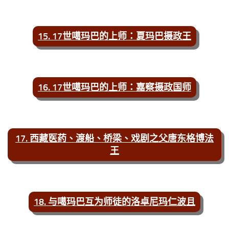
15. 17世噶玛巴的上师：夏玛巴摄政王
16. 17世噶玛巴的上师：嘉察摄政国师
17. 西藏医药、渡船、桥梁、戏剧之父唐东格博法
王
18. 与噶玛巴互为师徒的洛卓尼玛仁波且