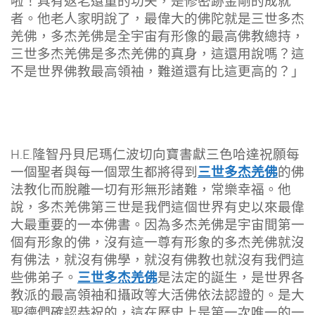
啦！具有返老還童的功夫，是修密跡金剛的成就
者。他老人家明說了，最偉大的佛陀就是三世多杰
羌佛，多杰羌佛是全宇宙有形像的最高佛教總持，
三世多杰羌佛是多杰羌佛的真身，這還用說嗎？這
不是世界佛教最高領袖，難道還有比這更高的？」
H.E.隆智丹貝尼瑪仁波切向寶書獻三色哈達祝願每
三世多杰羌佛
一個聖者與每一個眾生都將得到
的佛
法教化而脫離一切有形無形諸難，常樂幸福。他
說，多杰羌佛第三世是我們這個世界有史以來最偉
大最重要的一本佛書。因為多杰羌佛是宇宙間第一
個有形象的佛，沒有這一尊有形象的多杰羌佛就沒
有佛法，就沒有佛學，就沒有佛教也就沒有我們這
三世多杰羌佛
些佛弟子。
是法定的誕生，是世界各
教派的最高領袖和攝政等大活佛依法認證的。是大
聖德們確認恭祝的，這在歷史上是第一次唯一的一