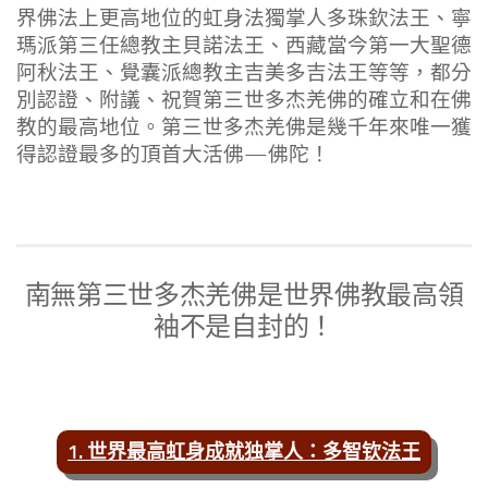
界佛法上更高地位的虹身法獨掌人多珠欽法王、
寧
瑪派第三任總教主貝諾法王、西藏當今第一大聖德
阿秋法王、
覺囊派總教主吉美多吉法王等等，都分
別認證、附議、
祝賀
第三世多杰羌佛
的確立和在佛
教的最高地位。
第三世多杰羌佛
是幾千年來唯一獲
得認證最多的頂首大活佛—佛陀！
南無第三世多杰羌佛是世界佛教最高領
袖不是自封的！
1. 世界最高虹身成就独掌人：多智钦法王