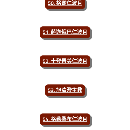
50. 格谢仁波且
51. 萨迦俄巴仁波且
52. 土登晋美仁波且
53. 旭清澄主教
54. 格勒桑布仁波且