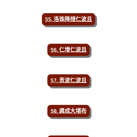
55. 洛珠降措仁波且
56. 仁增仁波且
57. 贡波仁波且
58. 龚成大堪布