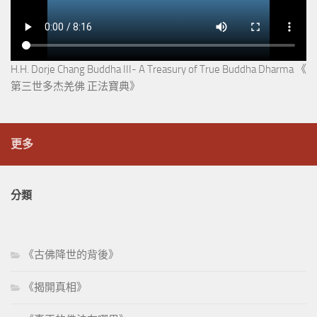
H.H. Dorje Chang Buddha III- A Treasury of True Buddha Dharma 《
第三世多杰羌佛 正法寶典》
更多
分類
《古佛降世的背後》
《揭開真相》