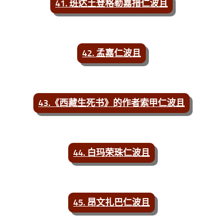
41. 班达土登格勒嘉措仁波且
42. 孟嘉仁波且
43.《西藏生死书》的作者索甲仁波且
44. 白玛荣珠仁波且
45. 昂文扎巴仁波且