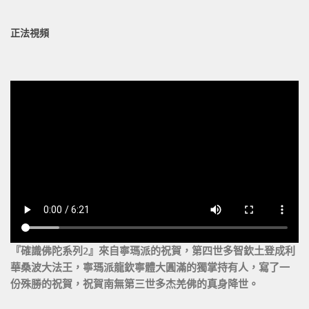
正法視頻
『確識佛陀系列2』來自寧瑪派的祝賀，第四世多智欽土登成利
華桑波大法王，寧瑪派龍欽寧體大圓滿的獨掌持有人，寫了一
份殊勝的祝賀，祝賀南無第三世多杰羌佛的真身降世。