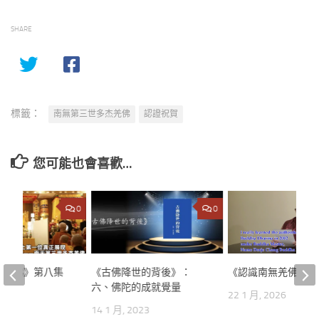
SHARE
標籤：
南無第三世多杰羌佛
認證祝賀
您可能也會喜歡…
0
0
無羌佛》第八集
《古佛降世的背後》：
《認識南無羌佛》第
六、佛陀的成就覺量
026
22 1 月, 2026
14 1 月, 2023