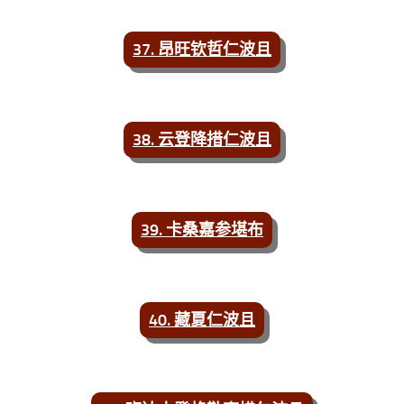
37. 昂旺钦哲仁波且
38. 云登降措仁波且
39. 卡桑嘉参堪布
40. 藏夏仁波且