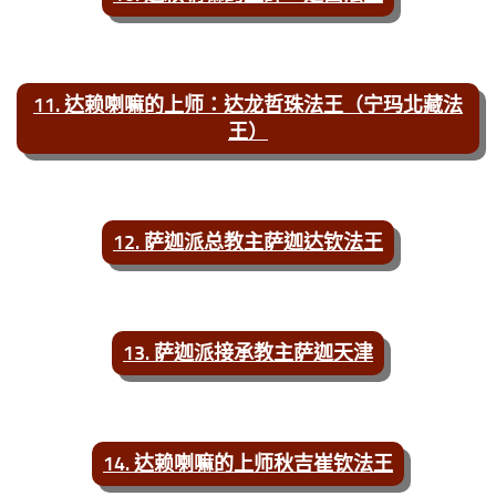
11. 达赖喇嘛的上师：达龙哲珠法王（宁玛北藏法
王）
12. 萨迦派总教主萨迦达钦法王
13. 萨迦派接承教主萨迦天津
14. 达赖喇嘛的上师秋吉崔钦法王