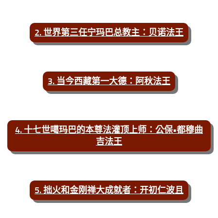
2. 世界第三任宁玛巴总教主：贝诺法王
3. 当今西藏第一大德：阿秋法王
4. 十七世噶玛巴的本尊法灌顶上师：公保•都穆曲
吉法王
5. 拙火和金刚禅大成就者：开初仁波且