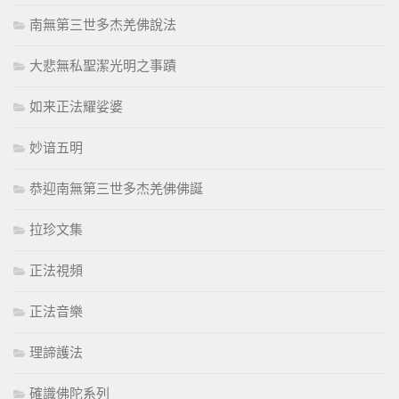
南無第三世多杰羌佛說法
大悲無私聖潔光明之事蹟
如来正法耀娑婆
妙谙五明
恭迎南無第三世多杰羌佛佛誕
拉珍文集
正法視頻
正法音樂
理諦護法
確識佛陀系列