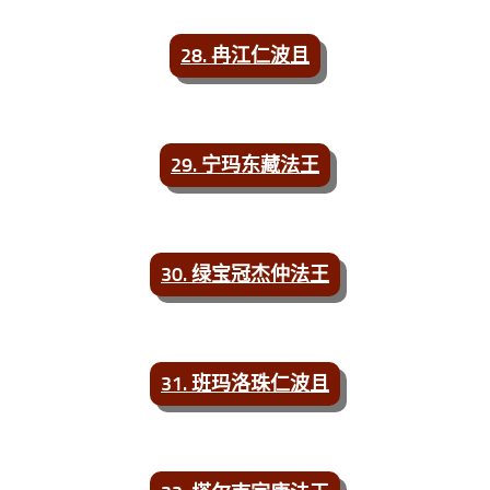
28. 冉江仁波且
29. 宁玛东藏法王
30. 绿宝冠杰仲法王
31. 班玛洛珠仁波且