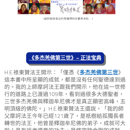
《多杰羌佛第三世》– 正法宝典
多杰羌佛第三世
H.E.祿東贊法王開示：「僅憑《
》
這本書中所呈顯的成就，都是沒有任何聖德達到過
的。我的上師摩訶法王跟我們開示，他在這一世修
行的道路上已渡過109年，看到過很多大德聖者，
三世多杰羌佛與釋迦牟尼佛才是真正顯密高峰，五
明頂級的佛陀。」H.E.祿東贊法王還說，「我的師
父摩訶法王今年已經121歲了，是祇樹給孤獨長者
轉世的法王，他曾是釋迦牟尼佛的弟子，成就可大