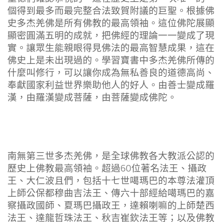
個得到最多而最完整合法致賀附議的巨聖。根據佛
史多杰羌佛是所有佛教的最高領袖。這位佛陀展顯
顯密圓滿五明的成就，把佛經的理論一一變成了現
實。讓眾生能親眼得見佛法的最高智慧成果，這在
佛史上是未出現過的。學習寶書中多杰羌佛所傳的
什麼叫修行，可以讓你成為無私善良的道德高尚、
奉獻國家利益世界樂助他人的好人。由善士變成羅
漢，由羅漢變成菩薩，由菩薩變成佛陀。
南無
第三世多杰羌佛
，
是全球佛教各大教派公認的
歷史上佛教最高領袖。超過60位著名法王、攝政
王、大仁波且們，
包括十七世噶瑪巴的本尊法灌頂
上師公保都穆曲吉法王、
傳六十部經給噶瑪巴的嘉
察攝政國師、夏瑪巴攝政王，
達賴喇嘛的上師楚西
法王、達龍哲珠法王、秋吉崔欽法王等；
以及佛教