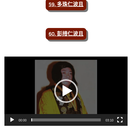
59. 多珠仁波且
60. 彭措仁波且
視
訊
播
放
器
00:00
03:10