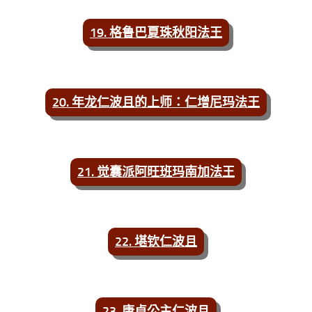
19. 格鲁巴夏珠秋阳法王
20. 年龙仁波且的上师：仁增尼玛法王
21. 觉囊派阿旺班玛南加法王
22. 堪钦仁波且
23. 康卓公主仁波且