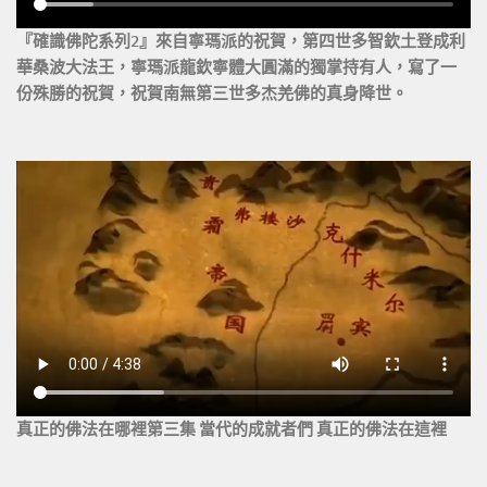
『確識佛陀系列2』來自寧瑪派的祝賀，第四世多智欽土登成利
華桑波大法王，寧瑪派龍欽寧體大圓滿的獨掌持有人，寫了一
份殊勝的祝賀，祝賀南無第三世多杰羌佛的真身降世。
真正的佛法在哪裡第三集 當代的成就者們 真正的佛法在這裡