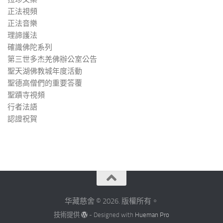
正法視頻
正法音樂
理諦護法
確識佛陀系列
第三世多杰羌佛辦公室公告
聖天湖佛教城年度活動
聖德高僧們的重要答覆
聖蹟寺視頻
行者法語
認證祝賀
华藏慈舍 © 2026. 版權所有。
技術提供
- Designed with
Hueman Pro