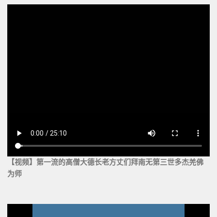
【视频】第一流的高僧大德长老方丈们拜南无第三世多杰羌佛
为师