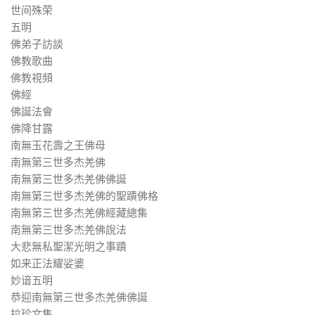
世间殊荣
五明
佛弟子訪談
佛教歌曲
佛教視頻
佛經
佛誕法會
佛降甘露
南無玉花壽之王佛母
南無第三世多杰羌佛
南無第三世多杰羌佛佛誕
南無第三世多杰羌佛的聖蹟佛格
南無第三世多杰羌佛經藏總集
南無第三世多杰羌佛說法
大悲無私聖潔光明之事蹟
如来正法耀娑婆
妙谙五明
恭迎南無第三世多杰羌佛佛誕
拉珍文集