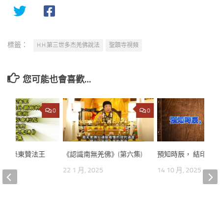
標籤：
H.H.第三世多杰羌佛說法
聖蹟寺視頻
您可能也會喜歡…
0
0
弟子 祿東贊法王
《認識南無羌佛》(第六集)
預知時辰， 結印坐
取物
22 1 月, 2025
14 10 月, 2025
024