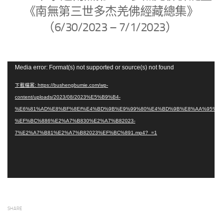
《南無第三世多杰羌佛經藏總集》
（6/30/2023 – 7/1/2023）
視
Media error: Format(s) not supported or source(s) not found
訊
下載檔案: https://bushengbumie.com/wp-
播
content/uploads/2023/08/2023%E5%B9%B4-
放
%E6%81%AD%E8%BF%8Ef%E4%BD%9B%E9%99%80%E4%BD%9B%E8%AA%95%E
器
%EF%BC%886%E2%A7%B830%E2%A7%B82023-
7%E2%A7%B81%E2%A7%B82023%EF%BC%891.mp4?_=1
SHARE