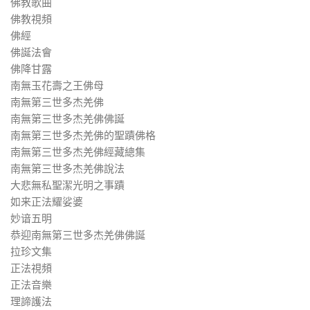
佛教歌曲
佛教視頻
佛經
佛誕法會
佛降甘露
南無玉花壽之王佛母
南無第三世多杰羌佛
南無第三世多杰羌佛佛誕
南無第三世多杰羌佛的聖蹟佛格
南無第三世多杰羌佛經藏總集
南無第三世多杰羌佛說法
大悲無私聖潔光明之事蹟
如来正法耀娑婆
妙谙五明
恭迎南無第三世多杰羌佛佛誕
拉珍文集
正法視頻
正法音樂
理諦護法