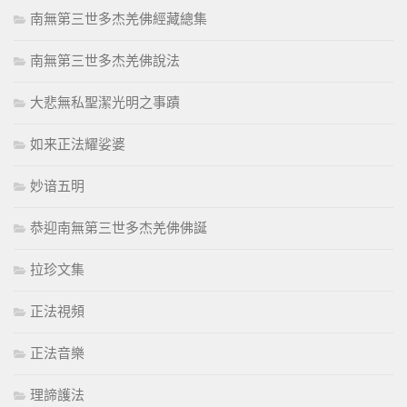
南無第三世多杰羌佛經藏總集
南無第三世多杰羌佛說法
大悲無私聖潔光明之事蹟
如来正法耀娑婆
妙谙五明
恭迎南無第三世多杰羌佛佛誕
拉珍文集
正法視頻
正法音樂
理諦護法