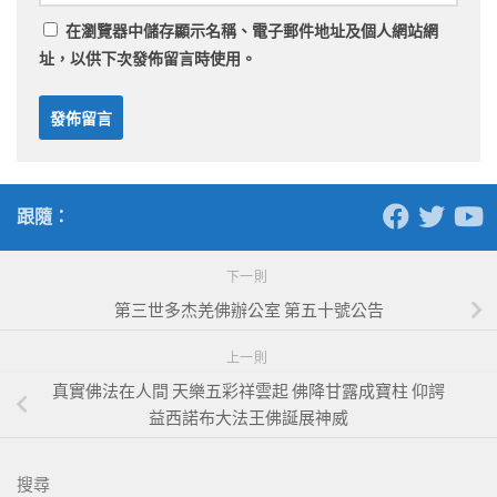
在
瀏覽器
中儲存顯示名稱、電子郵件地址及個人網站網
址，以供下次發佈留言時使用。
跟隨：
下一則
第三世多杰羌佛辦公室 第五十號公告
上一則
真實佛法在人間 天樂五彩祥雲起 佛降甘露成寶柱 仰諤
益西諾布大法王佛誕展神威
搜尋