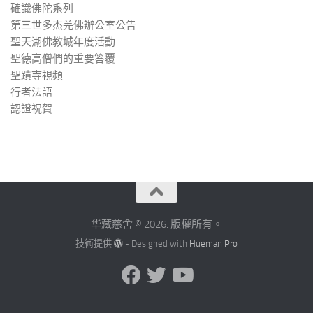
確識佛陀系列
第三世多杰羌佛辦公室公告
聖天湖佛教城年度活動
聖德高僧們的重要答覆
聖蹟寺視頻
行者法語
認證祝賀
华藏慈舍 © 2026. 版權所有。
技術提供
- Designed with
Hueman Pro