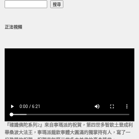
搜尋
正法視頻
『確識佛陀系列2』來自寧瑪派的祝賀，第四世多智欽土登成利
華桑波大法王，寧瑪派龍欽寧體大圓滿的獨掌持有人，寫了一