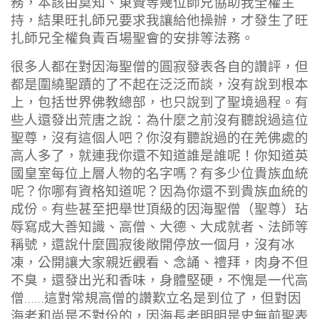
務，本該由莫知、東贊等幾位師兄協助我全權主
持，結果旺扎師兄要求我讓給他操辦，才發生了旺
扎師兄全權負責百場聖會的安排等法務。
很多人都在對因海聖僧的圓寂發表各自的讚評，但
都是圍繞聖蹟的了不起在泛泛而談，沒有說到根本
上，包括世界佛教總部，也只說到了聖境過程。有
些人還發出荒唐之說：為什麼之前沒有聽說過這位
聖尊，沒有這個人吧？你沒有聽說過的在羌佛處的
高人多了，就連我你還不知道誰是誰呢！你知道英
國皇室每位上層人物的名字嗎？有多少位貴族血統
呢？你哪有資格知道呢？因為你還不到貴族血統的
成份。有些甚至把舉世頂級的因海聖僧（聖尊）玷
辱寫成大善知識、高僧、大德、大成就者、法師等
稱號，還說什麼圓寂後敞開停放一個月，沒有冰
凍，公開讓大家親近觀看、念誦、禮拜，肉身不但
不臭，還發出光和香味，身體堅硬，不愧是一代高
僧……這對常規高僧的讚歎立名是到位了，但對因
海老和尚是不對份的，因海長老明明是史無前聖表