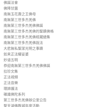
佛誕法會
佛降甘露
南無玉花壽之王佛母
南無第三世多杰羌佛
南無第三世多杰羌佛佛誕
南無第三世多杰羌佛的聖蹟佛格
南無第三世多杰羌佛經藏總集
南無第三世多杰羌佛說法
大悲無私聖潔光明之事蹟
如来正法耀娑婆
妙谙五明
恭迎南無第三世多杰羌佛佛誕
拉珍文集
正法視頻
正法音樂
理諦護法
確識佛陀系列
第三世多杰羌佛辦公室公告
聖天湖佛教城年度活動