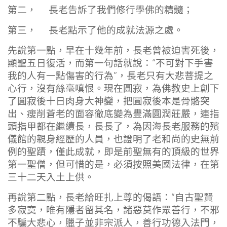
第二， 長老告訴了我們修行學佛的精髓；
第三， 長老點示了他的成就法源之處。
先說第一點，早在十幾年前，長老曾被迫害死後，
顯聖五日復活，而第一句話就說：“不可對下手害
我的人有一點傷害的行為”，長老只有大悲菩提之
心行，沒有絲毫嗔恨。現在圓寂，為佛教史上創下
了圓寂後十日肉身大神變，把圓寂後本是骨骼突
出、瘦削蒼老的面容徹底變為豐滿圓潤莊嚴，連指
頭指甲都在繼續長，長長了，為因海長老服務的殯
儀館的親身經歷的人員，也證明了老和尚的史無前
例的聖蹟，僅此成就，即是前聖無有的頂級的世界
第一聖僧，但可惜的是，必須按照美國法律，在第
三十二天入土上供。
再說第二點，長老給旺扎上尊的偈語：“自古聖賢
多寂寞，唯有隱者留其名，諸惡莫作眾善行，不邪
不騙大悲心，臘子並非宗派人，善行功德入法門，