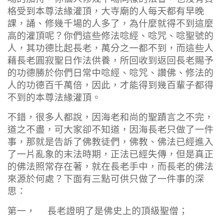
格受到本尊法緣灌頂，大寺廟的人每天都有早晚
課，誦、修幾千場的人多了，為什麼就得不到這麼
高的灌頂呢？你們這些修法唸經、唸咒、唸聖號的
人，其功德比起長老，萬分之一都不到，而這些人
藉長老圓寂聖日作法供養，所回收到返回長老賜予
的功德勝於你們日常中唸經、唸咒、讚佛、修法的
人的功德百千萬倍，因此，才能得到幾百輩子都得
不到的本尊法緣灌頂。
不錯，很多人都說，因海老和尚的聖蹟言之不完，
道之不盡，可大家卻不知道，因海長老只做了一件
事，那就是告訴了佛教徒們，佛教、佛法已經進入
了一片亂象的末法時期，正法已經失傳，但是真正
的佛法照常存在著，就在長老手中，而長老的佛法
來源於何處？下面有三點可供只做了一件事的深
思：
第一， 長老證明了是佛史上的頂級聖僧；