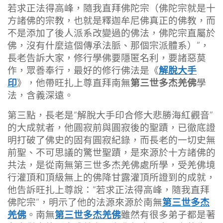
若求正法得高峰，隨我直拜佛陀宗（佛陀宗就是十
方諸佛的宗教，也就是釋迦牟尼佛真正的佛教，而
不是添加了後人派系改變過的佛法，佛陀宗直屬於
佛，沒有什麼這個傳承法脈、那個宗派體系）”，
長老告訴大家，修行學佛要隱匿名利，要諸惡莫
解脫大手
作，眾善奉行，最好的修行佛法是《
印
第三世多杰羌佛
》，他帶旺扎上尊直拜南無
學
法，含義深遠。
第三點，長老是“解脫大手印合修大悲勝海紅觀音”
的大成就者，他圓寂前與圓寂後的聖蹟，已徹底證
明打破了佛史的固有圓寂紀錄，而長老的一切史無
前聖、不可思議的驚世聖蹟，是來源於十方諸佛的
共法，是從南無第三世多杰羌佛處所學，受羌佛境
行灌頂和頂級無上的佛降甘露灌頂所證到的成就，
他告訴旺扎上尊說：“若求正法得高峰，隨我直拜
第三世多杰
佛陀宗”，明示了他的法源來源於南無
羌佛
第三世多杰羌佛
。南無
雖然有很多弟子都是著