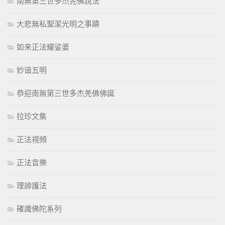
南無第三世多杰羌佛說法
大悲無私聖潔光明之事蹟
如来正法耀娑婆
妙谙五明
恭迎南無第三世多杰羌佛佛誕
拉珍文集
正法視頻
正法音樂
理諦護法
確識佛陀系列