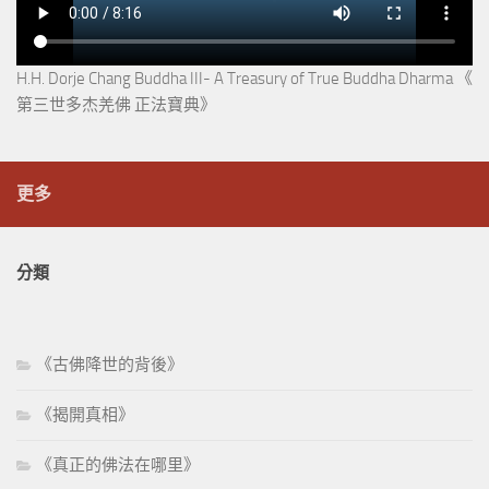
H.H. Dorje Chang Buddha III- A Treasury of True Buddha Dharma 《
第三世多杰羌佛 正法寶典》
更多
分類
《古佛降世的背後》
《揭開真相》
《真正的佛法在哪里》