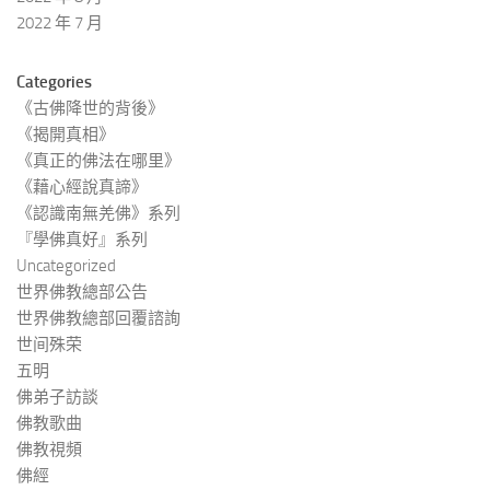
2022 年 7 月
Categories
《古佛降世的背後》
《揭開真相》
《真正的佛法在哪里》
《藉心經說真諦》
《認識南無羌佛》系列
『學佛真好』系列
Uncategorized
世界佛教總部公告
世界佛教總部回覆諮詢
世间殊荣
五明
佛弟子訪談
佛教歌曲
佛教視頻
佛經