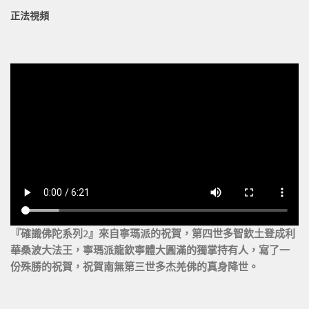
正法視頻
『確識佛陀系列2』來自寧瑪派的祝賀，第四世多智欽土登成利
華桑波大法王，寧瑪派龍欽寧體大圓滿的獨掌持有人，寫了一
份殊勝的祝賀，祝賀南無第三世多杰羌佛的真身降世。