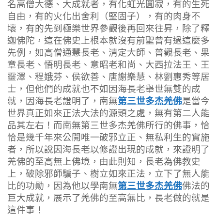
名高僧大德、大成就者，有化虹光圓寂，有的生死
自由，有的火化出舍利（堅固子），有的肉身不
壞，有的先到極樂世界參觀後再回來往昇，除了釋
迦佛陀，這在佛史上根本就沒有前聖曾有過這麼多
先例，如高僧通慧長老、清定大師、普觀長老、果
章長老、悟明長老、意昭老和尚、大西拉法王、王
靈澤、程娥芬、侯欲善、唐謝樂慧、林劉惠秀等居
士，但他們的成就也不如因海長老舉世無雙的成
第三世多杰羌佛
就，因海長老證明了，南無
是當今
世界真正如來正法大法的源頭之處，無有第二人能
品其左右！而南無第三世多杰羌佛所行的佛事，恰
恰是幾千年來公開唯一破邪立正、無私利生的實施
者，所以說因海長老以修證出現的成就，來證明了
羌佛的至高無上佛境，由此則知，長老為佛教史
上，破除邪師騙子、樹立如來正法，立下了無人能
第三世多杰羌佛
比的功勛，因為他以學南無
佛法的
巨大成就，展示了羌佛的至高無比，長老做的就是
這件事！