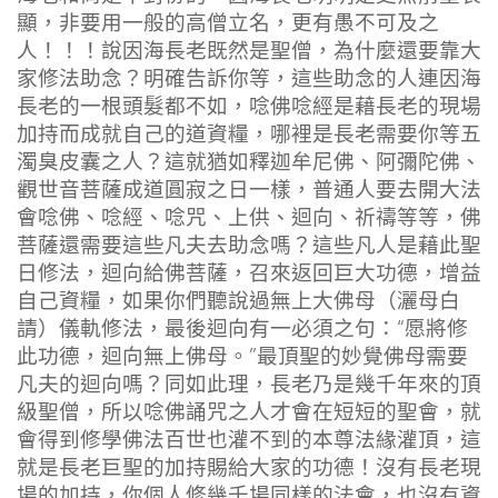
顯，非要用一般的高僧立名，更有愚不可及之
人！！！說因海長老既然是聖僧，為什麼還要靠大
家修法助念？明確告訴你等，這些助念的人連因海
長老的一根頭髮都不如，唸佛唸經是藉長老的現場
加持而成就自己的道資糧，哪裡是長老需要你等五
濁臭皮囊之人？這就猶如釋迦牟尼佛、阿彌陀佛、
觀世音菩薩成道圓寂之日一樣，普通人要去開大法
會唸佛、唸經、唸咒、上供、迴向、祈禱等等，佛
菩薩還需要這些凡夫去助念嗎？這些凡人是藉此聖
日修法，迴向給佛菩薩，召來返回巨大功德，增益
自己資糧，如果你們聽說過無上大佛母（灑母白
請）儀軌修法，最後迴向有一必須之句：“愿將修
此功德，迴向無上佛母。”最頂聖的妙覺佛母需要
凡夫的迴向嗎？同如此理，長老乃是幾千年來的頂
級聖僧，所以唸佛誦咒之人才會在短短的聖會，就
會得到修學佛法百世也灌不到的本尊法緣灌頂，這
就是長老巨聖的加持賜給大家的功德！沒有長老現
場的加持，你個人修幾千場同樣的法會，也沒有資