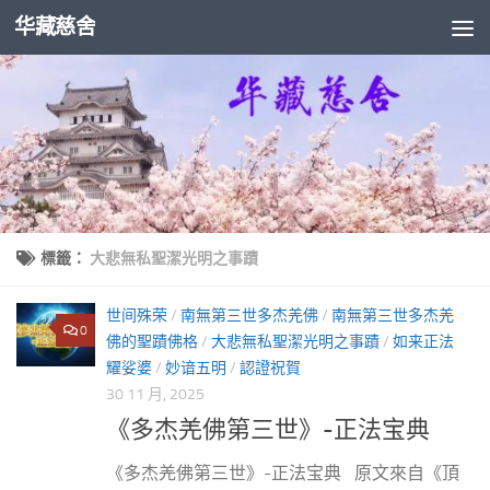
华藏慈舍
Skip to content
標籤：
大悲無私聖潔光明之事蹟
世间殊荣
/
南無第三世多杰羌佛
/
南無第三世多杰羌
0
佛的聖蹟佛格
/
大悲無私聖潔光明之事蹟
/
如来正法
耀娑婆
/
妙谙五明
/
認證祝賀
30 11 月, 2025
《多杰羌佛第三世》-正法宝典
《多杰羌佛第三世》-正法宝典 原文來自《頂