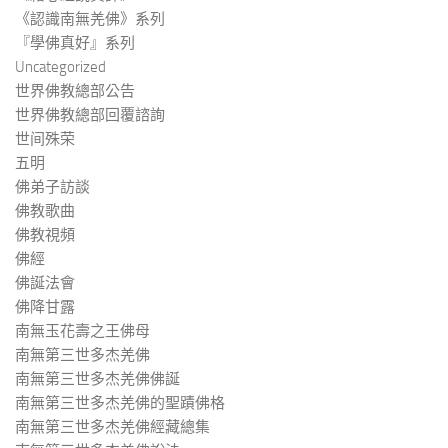
《認識南無羌佛》系列
『學佛真好』系列
Uncategorized
世界佛教總部公告
世界佛教總部回覆諮詢
世间殊荣
五明
佛弟子訪談
佛教歌曲
佛教視頻
佛經
佛誕法會
佛降甘露
南無玉花壽之王佛母
南無第三世多杰羌佛
南無第三世多杰羌佛佛誕
南無第三世多杰羌佛的聖蹟佛格
南無第三世多杰羌佛經藏總集