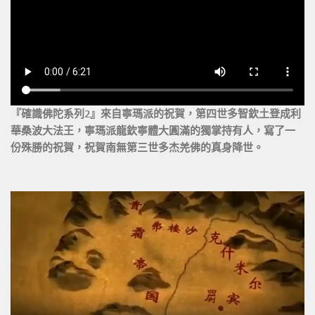
『確識佛陀系列2』來自寧瑪派的祝賀，第四世多智欽土登成利
華桑波大法王，寧瑪派龍欽寧體大圓滿的獨掌持有人，寫了一
份殊勝的祝賀，祝賀南無第三世多杰羌佛的真身降世。