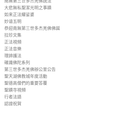
南無第三世多杰羌佛說法
大悲無私聖潔光明之事蹟
如来正法耀娑婆
妙谙五明
恭迎南無第三世多杰羌佛佛誕
拉珍文集
正法視頻
正法音樂
理諦護法
確識佛陀系列
第三世多杰羌佛辦公室公告
聖天湖佛教城年度活動
聖德高僧們的重要答覆
聖蹟寺視頻
行者法語
認證祝賀