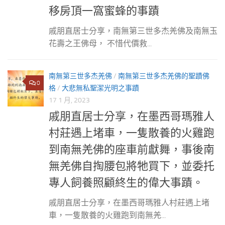
移房頂一窩蜜蜂的事蹟
戚朋直居士分享，南無第三世多杰羌佛及南無玉
花壽之王佛母， 不惜代價救...
南無第三世多杰羌佛
/
南無第三世多杰羌佛的聖蹟佛
0
格
/
大悲無私聖潔光明之事蹟
17 1 月, 2023
戚朋直居士分享，在墨西哥瑪雅人
村莊遇上堵車，一隻散養的火雞跑
到南無羌佛的座車前獻舞，事後南
無羌佛自掏腰包將牠買下，並委托
專人飼養照顧終生的偉大事蹟。
戚朋直居士分享，在墨西哥瑪雅人村莊遇上堵
車，一隻散養的火雞跑到南無羌...