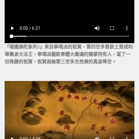
『確識佛陀系列2』來自寧瑪派的祝賀，第四世多智欽土登成利
華桑波大法王，寧瑪派龍欽寧體大圓滿的獨掌持有人，寫了一
份殊勝的祝賀，祝賀南無第三世多杰羌佛的真身降世。