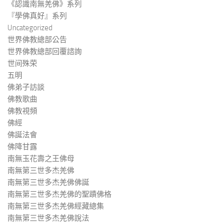
《認識南無羌佛》系列
『學佛真好』系列
Uncategorized
世界佛教總部公告
世界佛教總部回覆諮詢
世间殊荣
五明
佛弟子訪談
佛教歌曲
佛教視頻
佛經
佛誕法會
佛降甘露
南無玉花壽之王佛母
南無第三世多杰羌佛
南無第三世多杰羌佛佛誕
南無第三世多杰羌佛的聖蹟佛格
南無第三世多杰羌佛經藏總集
南無第三世多杰羌佛說法