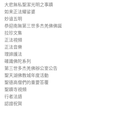
大悲無私聖潔光明之事蹟
如来正法耀娑婆
妙谙五明
恭迎南無第三世多杰羌佛佛誕
拉珍文集
正法視頻
正法音樂
理諦護法
確識佛陀系列
第三世多杰羌佛辦公室公告
聖天湖佛教城年度活動
聖德高僧們的重要答覆
聖蹟寺視頻
行者法語
認證祝賀