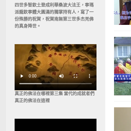
四世多智欽土登成利華桑波大法王，寧瑪
派龍欽寧體大圓滿的獨掌持有人，寫了一
份殊勝的祝賀，祝賀南無第三世多杰羌佛
的真身降世。
真正的佛法在哪裡第三集 當代的成就者們
真正的佛法在這裡