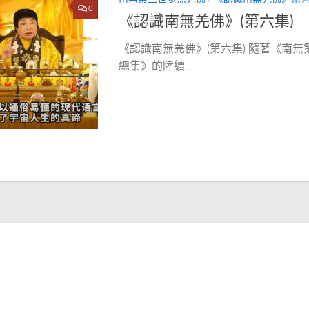
0
《認識南無羌佛》(第六集)
《認識南無羌佛》(第六集) 隨著《南
總集》的陸續...