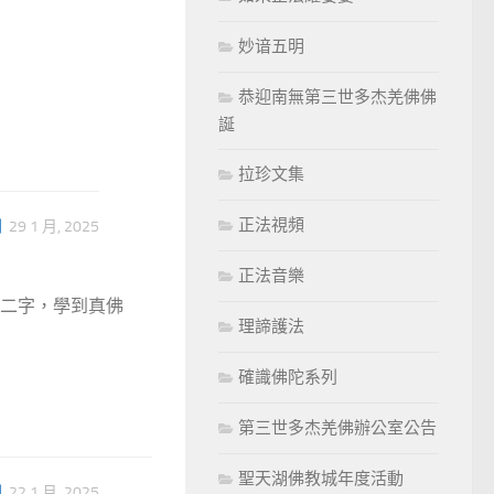
妙谙五明
恭迎南無第三世多杰羌佛佛
誕
拉珍文集
正法視頻
列
29 1 月, 2025
正法音樂
假二字，學到真佛
理諦護法
確識佛陀系列
第三世多杰羌佛辦公室公告
聖天湖佛教城年度活動
列
22 1 月, 2025