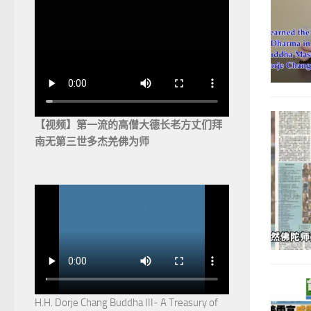
【视频】第一流的高僧大德长老方丈们拜
南无第三世多杰羌佛为师
H.H. Dorje Chang Buddha III- A Treasury of