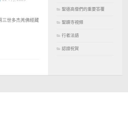
聖德高僧們的重要答覆
無第三世多杰羌佛經藏
聖蹟寺視頻
行者法語
認證祝賀