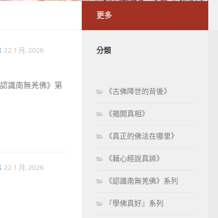
更多
佛
22 1 月, 2026
分類
《認識南無羌佛》第
《古佛降世的背後》
《揭開真相》
《真正的佛法在哪里》
《藉心經說真諦》
佛
22 1 月, 2026
《認識南無羌佛》系列
『學佛真好』系列