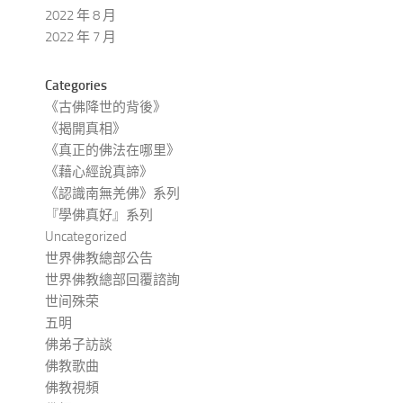
2022 年 8 月
2022 年 7 月
Categories
《古佛降世的背後》
《揭開真相》
《真正的佛法在哪里》
《藉心經說真諦》
《認識南無羌佛》系列
『學佛真好』系列
Uncategorized
世界佛教總部公告
世界佛教總部回覆諮詢
世间殊荣
五明
佛弟子訪談
佛教歌曲
佛教視頻