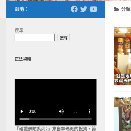
跟隨：
分
搜尋
搜尋
正法視頻
『確識佛陀系列2』來自寧瑪派的祝賀，第