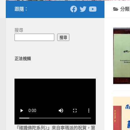
跟隨：
分
搜尋
搜尋
正法視頻
『確識佛陀系列2』來自寧瑪派的祝賀，第