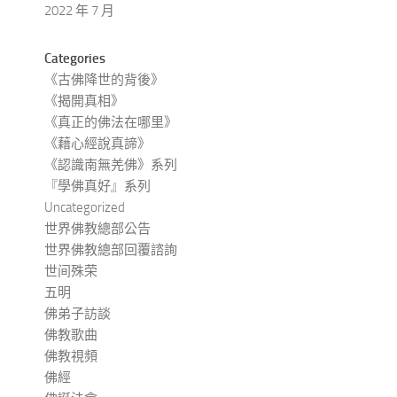
2022 年 7 月
Categories
《古佛降世的背後》
《揭開真相》
《真正的佛法在哪里》
《藉心經說真諦》
《認識南無羌佛》系列
『學佛真好』系列
Uncategorized
世界佛教總部公告
世界佛教總部回覆諮詢
世间殊荣
五明
佛弟子訪談
佛教歌曲
佛教視頻
佛經