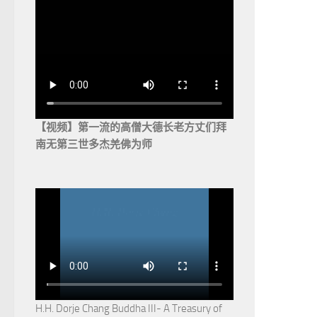
【视频】第一流的高僧大德长老方丈们拜
南无第三世多杰羌佛为师
H.H. Dorje Chang Buddha III- A Treasury of