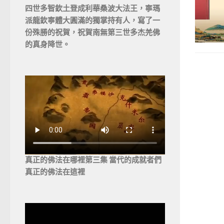
四世多智欽土登成利華桑波大法王，寧瑪
派龍欽寧體大圓滿的獨掌持有人，寫了一
份殊勝的祝賀，祝賀南無第三世多杰羌佛
的真身降世。
真正的佛法在哪裡第三集 當代的成就者們
真正的佛法在這裡