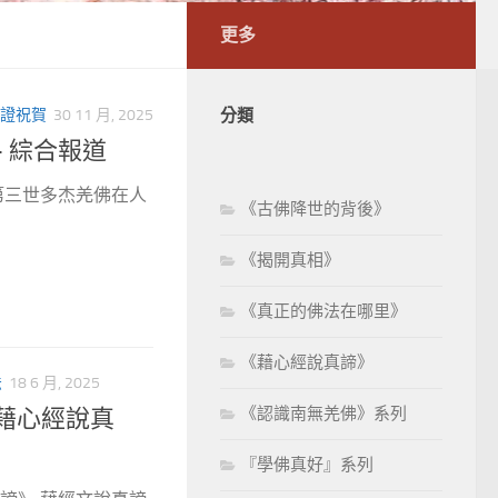
更多
證祝賀
30 11 月, 2025
分類
– 綜合報道
.第三世多杰羌佛在人
《古佛降世的背後》
《揭開真相》
《真正的佛法在哪里》
《藉心經說真諦》
法
18 6 月, 2025
《認識南無羌佛》系列
藉心經說真
『學佛真好』系列