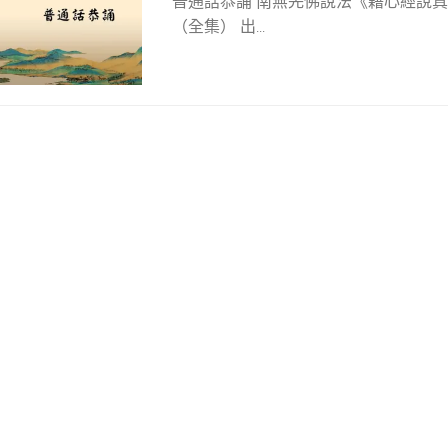
普通話恭誦 南無羌佛說法《藉心經說真
（全集） 出...